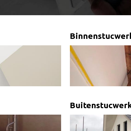
Binnenstucwer
Buitenstucwer